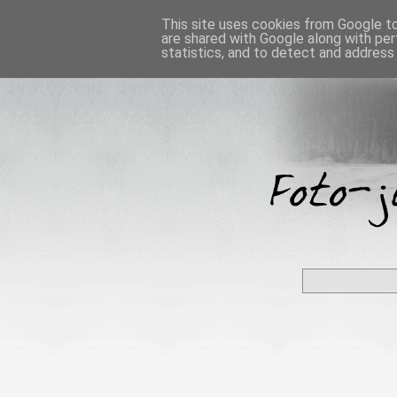
This site uses cookies from Google to 
are shared with Google along with per
statistics, and to detect and address