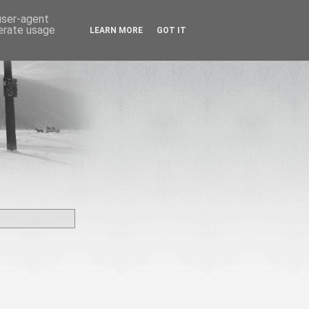
 user-agent
nerate usage
LEARN MORE
GOT IT