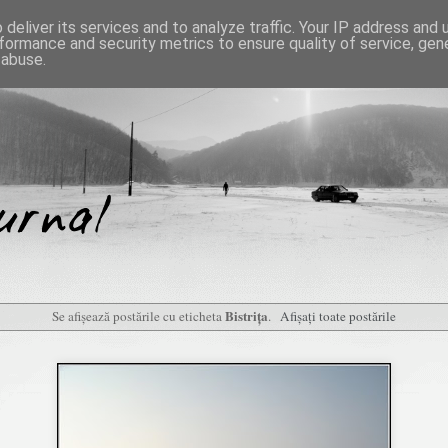
deliver its services and to analyze traffic. Your IP address and
formance and security metrics to ensure quality of service, ge
 abuse.
Bistrița
Se afișează postările cu eticheta
.
Afișați toate postările