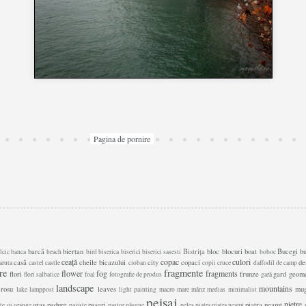
Pagina de pornire
barcă
biertan
Bistrița
bloc
blocuri
boat
Bucegi
b
lcic
banca
beach
bird
biserica
biserici
biserici sasesti
boboc
ceață
copac
culori
casă
cheile bicazului
city
copaci
de
aruta
castel
castle
cioban
copii
cruce
daffodil
de camp
re
fragmente
flower
fog
fragments
flori
frunze
gard
geome
flori salbatice
foal
fotografie de produs
gară
landscape
mountains
 rosu
leaves
mu
lake
lamppost
light painting
macro
mare
mânz
medias
minimalist
peisaj
pietre
oraș
padure
pasari
piatra neamț
te
oi
orange
pajiște
pastor
pășune
peleș
piatra
piatra neamt