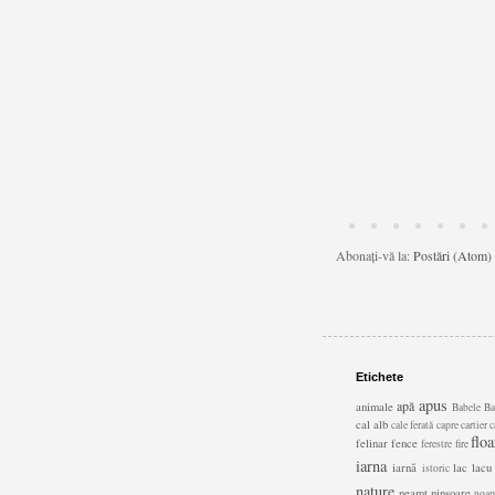
Abonați-vă la:
Postări (Atom)
Etichete
apus
apă
animale
Babele
Ba
cal alb
cale ferată
capre
cartier
c
floa
felinar
fence
ferestre
fire
iarna
iarnă
lac
lacu
istoric
nature
neamt
ninsoare
noap