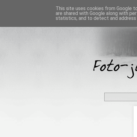
This site uses cookies from Google to 
are shared with Google along with per
statistics, and to detect and address