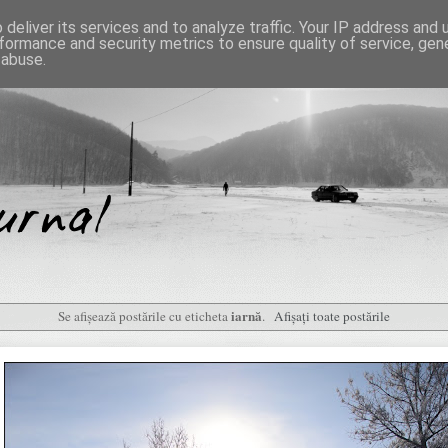
deliver its services and to analyze traffic. Your IP address and
formance and security metrics to ensure quality of service, ge
 abuse.
iarnă
Se afișează postările cu eticheta
.
Afișați toate postările