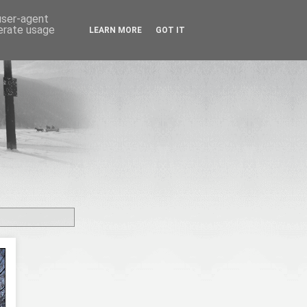
 user-agent
nerate usage
LEARN MORE
GOT IT