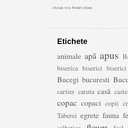
Abonați-vă la:
Postări (Atom)
Etichete
apus
apă
animale
B
biserica
biserici
biserici
Bucegi
bucuresti
Bucu
casă
cartier
caruta
caste
copac
copaci
copii
c
egrete
fauna
f
Taberei
flower
salbatice
foal