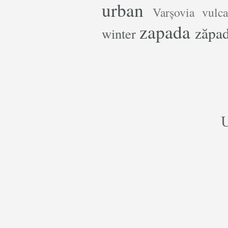
urban
Varșovia
vulca
zapada
zăpa
winter