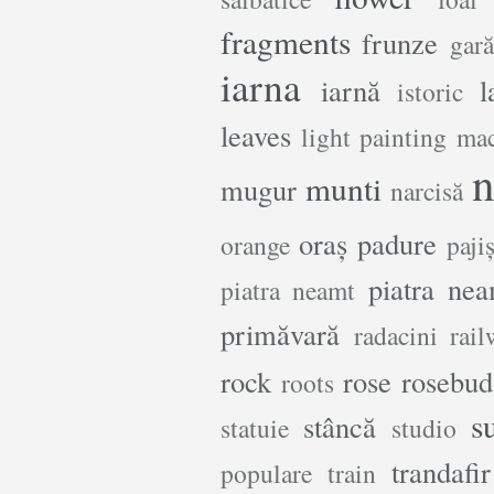
fragments
frunze
gară
iarna
iarnă
l
istoric
leaves
light painting
ma
n
munti
mugur
narcisă
oraș
padure
orange
paji
piatra ne
piatra neamt
primăvară
radacini
rail
rock
rose
rosebud
roots
s
stâncă
statuie
studio
trandafir
populare
train